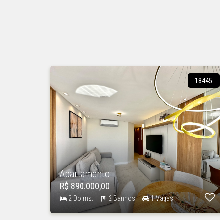
18445
Apartamento
R$ 890.000,00
2 Dorms.
2 Banhos
1 Vagas