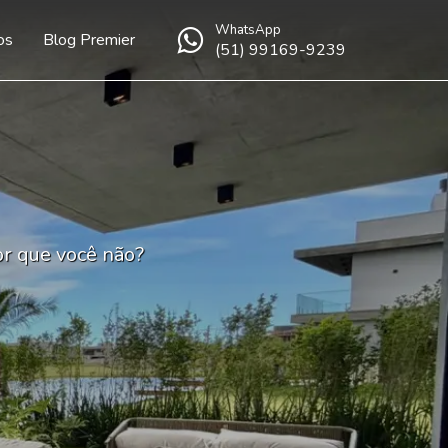
WhatsApp
os
Blog Premier
(51) 99169-9239
or que você não?