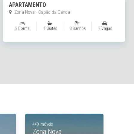
APARTAMENTO
Zona Nova - Capão da Canoa
3 Dorms.
1 Suítes
3 Banhos
1 Vagas
440 Imóveis
Zona Nova