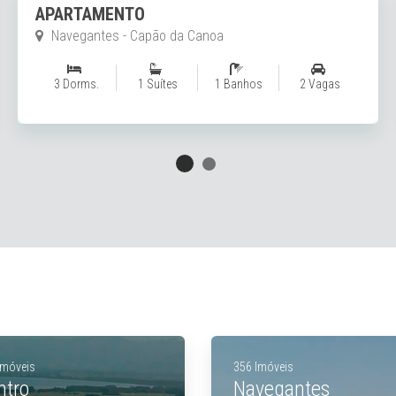
APARTAMENTO
Zona Nova - Capão da Canoa
2 Dorms.
1 Suítes
1 Banhos
1 Vagas
Imóveis
356 Imóveis
ntro
Navegantes