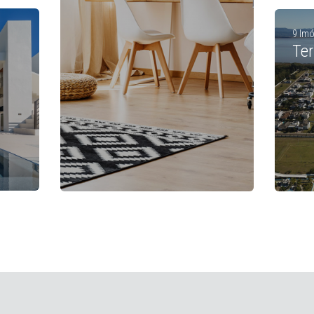
9 Imó
Te