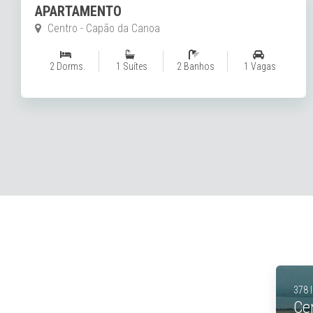
APARTAMENTO
Zona Nova - Capão da Canoa
3 Dorms.
2 Suítes
3 Banhos
1 Vagas
378 
Ce