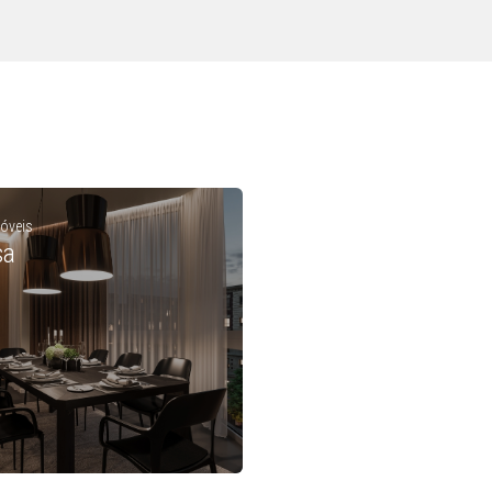
óveis
sa